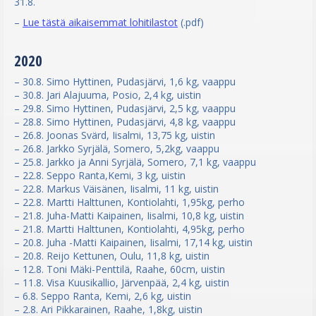
31.8.
–
Lue tästä aikaisemmat lohitilastot
(.pdf)
2020
– 30.8. Simo Hyttinen, Pudasjärvi, 1,6 kg, vaappu
– 30.8. Jari Alajuuma, Posio, 2,4 kg, uistin
– 29.8. Simo Hyttinen, Pudasjärvi, 2,5 kg, vaappu
– 28.8. Simo Hyttinen, Pudasjärvi, 4,8 kg, vaappu
– 26.8. Joonas Svärd, Iisalmi, 13,75 kg, uistin
– 26.8. Jarkko Syrjälä, Somero, 5,2kg, vaappu
– 25.8. Jarkko ja Anni Syrjälä, Somero, 7,1 kg, vaappu
– 22.8. Seppo Ranta,Kemi, 3 kg, uistin
– 22.8. Markus Väisänen, Iisalmi, 11 kg, uistin
– 22.8. Martti Halttunen, Kontiolahti, 1,95kg, perho
– 21.8. Juha-Matti Kaipainen, Iisalmi, 10,8 kg, uistin
– 21.8. Martti Halttunen, Kontiolahti, 4,95kg, perho
– 20.8. Juha -Matti Kaipainen, Iisalmi, 17,14 kg, uistin
– 20.8. Reijo Kettunen, Oulu, 11,8 kg, uistin
– 12.8. Toni Mäki-Penttilä, Raahe, 60cm, uistin
– 11.8. Visa Kuusikallio, Järvenpää, 2,4 kg, uistin
– 6.8. Seppo Ranta, Kemi, 2,6 kg, uistin
– 2.8. Ari Pikkarainen, Raahe, 1,8kg, uistin