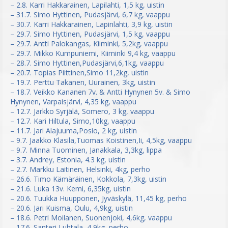
– 2.8. Karri Hakkarainen, Lapilahti, 1,5 kg, uistin
– 31.7. Simo Hyttinen, Pudasjärvi, 6,7 kg, vaappu
– 30.7. Karri Hakkarainen, Lapinlahti, 3,9 kg, uistin
– 29.7. Simo Hyttinen, Pudasjärvi, 1,5 kg, vaappu
– 29.7. Antti Palokangas, Kiiminki, 5,2kg, vaappu
– 29.7. Mikko Kumpuniemi, Kiiminki 9,4 kg, vaappu
– 28.7. Simo Hyttinen,Pudasjärvi,6,1kg, vaappu
– 20.7. Topias Piittinen,Simo 11,2kg, uistin
– 19.7. Perttu Takanen, Uurainen, 3kg, uistin
– 18.7. Veikko Kananen 7v. & Antti Hynynen 5v. & Simo
Hynynen, Varpaisjärvi, 4,35 kg, vaappu
– 12.7. Jarkko Syrjälä, Somero, 3 kg, vaappu
– 12.7. Kari Hiltula, Simo,10kg, vaappu
– 11.7. Jari Alajuuma,Posio, 2 kg, uistin
– 9.7. Jaakko Klasila,Tuomas Koistinen,Ii, 4,5kg, vaappu
– 9.7. Minna Tuominen, Janakkala, 3,3kg, lippa
– 3.7. Andrey, Estonia, 4.3 kg, uistin
– 2.7. Markku Laitinen, Helsinki, 4kg, perho
– 26.6. Timo Kämäräinen, Kokkola, 7,3kg, uistin
– 21.6. Luka 13v. Kemi, 6,35kg, uistin
– 20.6. Tuukka Huupponen, Jyväskylä, 11,45 kg, perho
– 20.6. Jari Kuisma, Oulu, 4,9kg, uistin
– 18.6. Petri Moilanen, Suonenjoki, 4,6kg, vaappu
– 17.6. Santeri Luhtala, 4,9kg, perho