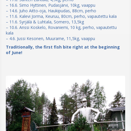
– 16.6. Simo Hyttinen, Pudasjärvi, 10kg, vaappu
– 14.6. Juho Aitto-oja, Haukipudas, 88cm, perho
– 11.6. Kalevi Jorma, Keuruu, 80cm, perho, vapautettu kala
– 11.6. Syrjälä & Luhtala, Somero, 13,5kg
– 10.6. Anssi Koskelo, Rovaniemi, 10 kg, perho, vapautettu
kala
– 4.6. Jussi Kesonen, Muurame, 11,5kg, vaappu
Traditionally, the first fish bite right at the beginning
of June!