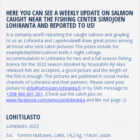
HERE YOU CAN SEE A WEEKLY UPDATE ON SALMON
CAUGHT NEAR THE FISHING CENTER SIMOJOEN
LOHIRANTA AND REPORTED TO US!
It is certainly worth reporting the caught salmon and grayling
to us as Lohiranta and Lapinkoskiwill draw great prizes among
all those who sent catch pictures! The prizes include for
exampleMarttiini’ssalmon knife,1-night cottage
accommodation in Lohiranta for two and a full season fishing
licence for the 2022 season donated by Nousulohi Ry! Also
released fish are accepted, a good picture and the length of
the fish is enough. The pictures are published in social media
channels of Lohiranta and their partners. Please send your
picture to
info@simojoen-lohiranta.fi
or by SMS message to
+358 400 691 351
. (Check out the catch pics on
www.facebook.com/simojoenlohiranta
and like our page :))
LOHITILASTO
Lohitilasto 2023
5.6. Tommi Huttunen, Lahti, 14,2 kg, 116cm, uistin