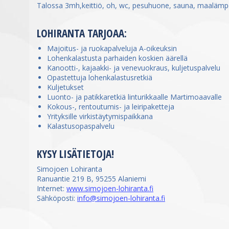
Talossa 3mh,keittiö, oh, wc, pesuhuone, sauna, maalämp
LOHIRANTA TARJOAA:
Majoitus- ja ruokapalveluja A-oikeuksin
Lohenkalastusta parhaiden koskien äärellä
Kanootti-, kajaakki- ja venevuokraus, kuljetuspalvelu
Opastettuja lohenkalastusretkiä
Kuljetukset
Luonto- ja patikkaretkiä linturikkaalle Martimoaavalle
Kokous-, rentoutumis- ja leiripaketteja
Yrityksille virkistäytymispaikkana
Kalastusopaspalvelu
KYSY LISÄTIETOJA!
Simojoen Lohiranta
Ranuantie 219 B, 95255 Alaniemi
Internet:
www.simojoen-lohiranta.fi
Sähköposti:
info@simojoen-lohiranta.fi