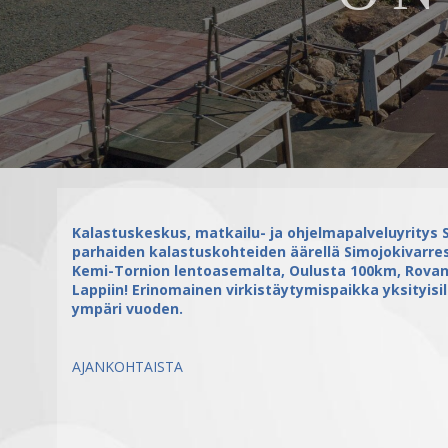
Kalastuskeskus, matkailu- ja ohjelmapalveluyritys 
parhaiden kalastuskohteiden äärellä Simojokivarres
Kemi-Tornion lentoasemalta, Oulusta 100km, Rovan
Lappiin! Erinomainen virkistäytymispaikka yksityisille
ympäri vuoden.
AJANKOHTAISTA