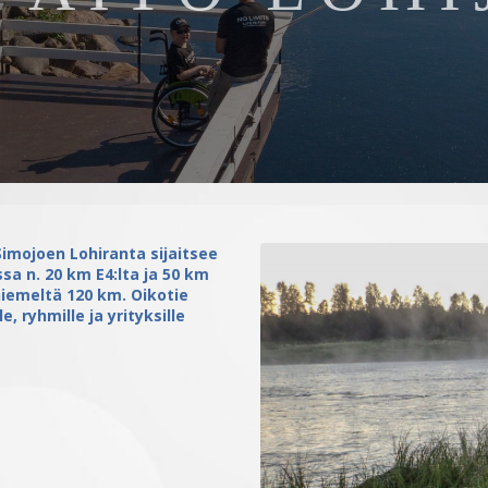
Simojoen Lohiranta sijaitsee
sa n. 20 km E4:lta ja 50 km
iemeltä 120 km. Oikotie
, ryhmille ja yrityksille