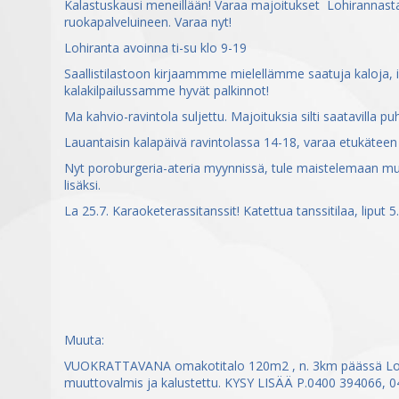
Kalastuskausi meneillään! Varaa majoitukset Lohirannasta,
ruokapalveluineen. Varaa nyt!
Lohiranta avoinna ti-su klo 9-19
Saallistilastoon kirjaammme mielellämme saatuja kaloja, i
kalakilpailussamme hyvät palkinnot!
Ma kahvio-ravintola suljettu. Majoituksia silti saatavilla p
Lauantaisin kalapäivä ravintolassa 14-18, varaa etukäteen
Nyt poroburgeria-ateria myynnissä, tule maistelemaan mui
lisäksi.
La 25.7. Karaoketerassitanssit! Katettua tanssitilaa, liput 5.
Muuta:
VUOKRATTAVANA omakotitalo 120m2 , n. 3km päässä Loh
muuttovalmis ja kalustettu. KYSY LISÄÄ P.0400 394066, 0