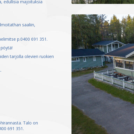
 edullisia majoituksia
lmoitathan saaliin,
uhelimitse p.0400 691 351.
 pöytä!
den tarjolla olevien ruokien
-
irannasta. Talo on
400 691 351.