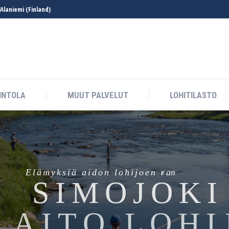
Alaniemi (Finland)
OITUS
RAVINTOLA
MUUT PALVELUT
LOHIT
INTOLA
MUUT PALVELUT
LOHITILASTO
E
l
ä
m
y
k
s
i
ä
a
i
d
o
n
l
o
h
i
j
o
e
n
r
a
n
n
a
l
l
a
S
I
M
O
J
O
K
I
A
I
T
O
L
O
H
I