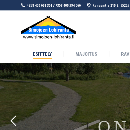
+358 400 691 351 / +358 400 394 066
Ranuantie 219 B, 95255 
ESITTELY
MAJ
ESITTELY
MAJOITUS
RAV
O
N